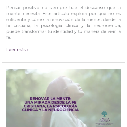
Pensar positivo no siempre trae el descanso que la
mente necesita. Este artículo explora por qué no es
suficiente y cómo la renovación de la mente, desde la
fe cristiana, la psicología clínica y la neurociencia,
puede transformar tu identidad y tu manera de vivir la
fe.
Leer más »
Renovar
la
mente:
una
mirada
desde
la
fe
cristiana,
la