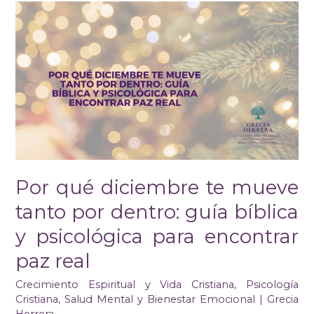
Por
qué
diciembre
te
mueve
tanto
por
dentro:
guía
bíblica
y
psicológica
Por qué diciembre te mueve
para
encontrar
tanto por dentro: guía bíblica
paz
real
y psicológica para encontrar
paz real
Crecimiento Espiritual y Vida Cristiana
,
Psicología
Cristiana
,
Salud Mental y Bienestar Emocional
|
Grecia
Herrera