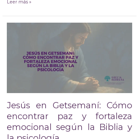
Leer más »
Jesús
en
Getsemaní:
Cómo
encontrar
paz
y
fortaleza
emocional
según
la
Biblia
Jesús en Getsemaní: Cómo
y
la
encontrar paz y fortaleza
psicología
emocional según la Biblia y
la psicología