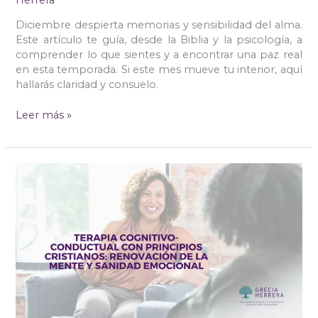
Diciembre despierta memorias y sensibilidad del alma.
Este artículo te guía, desde la Biblia y la psicología, a
comprender lo que sientes y a encontrar una paz real
en esta temporada. Si este mes mueve tu interior, aquí
hallarás claridad y consuelo.
Leer más »
Terapia
Cognitivo-
Conductual
con
Principios
Cristianos:
Renovación
de
la
Mente