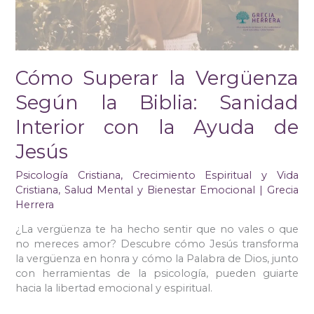
Sanidad
Interior
con
la
Ayuda
Cómo Superar la Vergüenza
de
Jesús
Según la Biblia: Sanidad
Interior con la Ayuda de
Jesús
Psicología Cristiana
,
Crecimiento Espiritual y Vida
Cristiana
,
Salud Mental y Bienestar Emocional
|
Grecia
Herrera
¿La vergüenza te ha hecho sentir que no vales o que
no mereces amor? Descubre cómo Jesús transforma
la vergüenza en honra y cómo la Palabra de Dios, junto
con herramientas de la psicología, pueden guiarte
hacia la libertad emocional y espiritual.