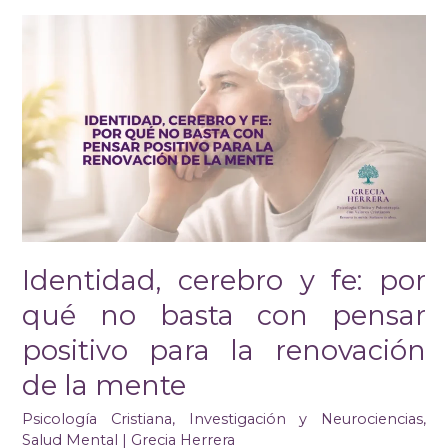
Identidad,
cerebro
y
fe:
por
qué
no
basta
con
pensar
positivo
para
Identidad, cerebro y fe: por
la
renovación
qué no basta con pensar
de
la
positivo para la renovación
mente
de la mente
Psicología Cristiana
,
Investigación y Neurociencias
,
Salud Mental
|
Grecia Herrera