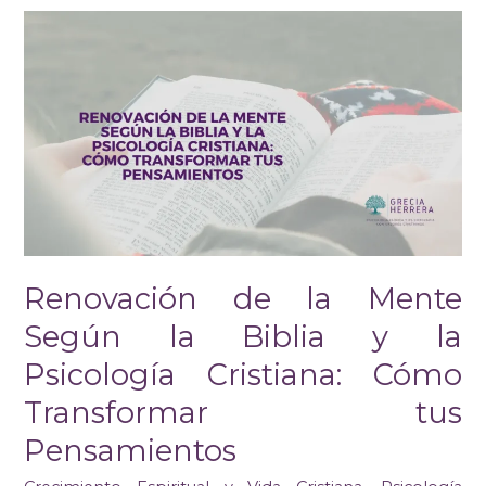
Renovación
de
la
Mente
Según
la
Biblia
y
la
Psicología
Cristiana:
Cómo
Renovación de la Mente
Transformar
tus
Según la Biblia y la
Pensamientos
Psicología Cristiana: Cómo
Transformar tus
Pensamientos