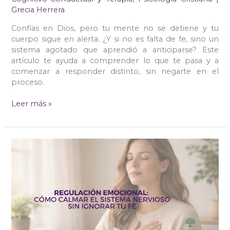
Grecia Herrera
Confías en Dios, pero tu mente no se detiene y tu
cuerpo sigue en alerta. ¿Y si no es falta de fe, sino un
sistema agotado que aprendió a anticiparse? Este
artículo te ayuda a comprender lo que te pasa y a
comenzar a responder distinto, sin negarte en el
proceso.
Leer más »
Regulación
emocional:
cómo
calmar
el
sistema
nervioso
sin
ignorar