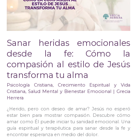
Cómo
la
compasión
al
estilo
de
Sanar heridas emocionales
Jesús
transforma
desde la fe: Cómo la
tu
alma
compasión al estilo de Jesús
transforma tu alma
Psicología Cristiana
,
Crecimiento Espiritual y Vida
Cristiana
,
Salud Mental y Bienestar Emocional
|
Grecia
Herrera
¿Herido, pero con deseo de amar? Jesús no esperó
estar bien para mostrar compasión. Descubre cómo
amar como Él puede iniciar tu sanidad emocional. Una
guía espiritual y terapéutica para sanar desde la fe y
encontrar esperanza en medio del dolor.