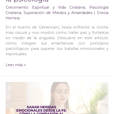
Crecimiento Espiritual y Vida Cristiana
,
Psicología
Cristiana
,
Superación de Miedos y Ansiedades
|
Grecia
Herrera
En el huerto de Getsemaní, Jesús enfrentó la noche
más oscura y nos mostró cómo hallar paz y fortaleza
en medio de la angustia. Descubre en este artículo
cómo integrar sus enseñanzas con principios
psicológicos para superar tus batallas emocionales y
espirituales.
Leer más »
Sanar
heridas
emocionales
desde
la
fe: