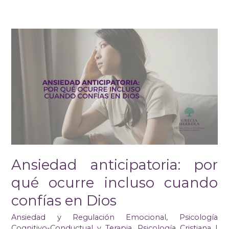
Ansiedad
anticipatoria:
por
qué
ocurre
incluso
cuando
confías
en
Dios
Ansiedad anticipatoria: por
qué ocurre incluso cuando
confías en Dios
Ansiedad y Regulación Emocional
,
Psicología
Cognitivo-Conductual y Terapia
,
Psicología Cristiana
|