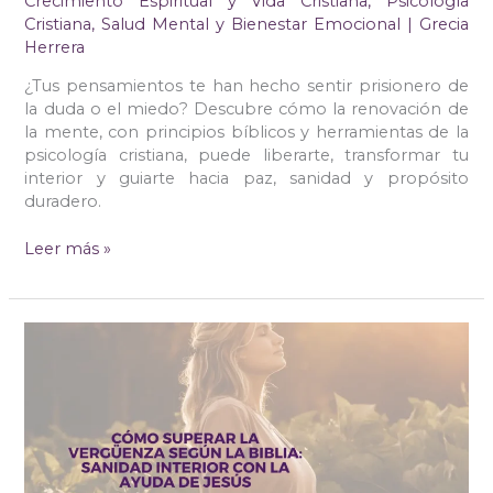
Crecimiento Espiritual y Vida Cristiana
,
Psicología
Cristiana
,
Salud Mental y Bienestar Emocional
|
Grecia
Herrera
¿Tus pensamientos te han hecho sentir prisionero de
la duda o el miedo? Descubre cómo la renovación de
la mente, con principios bíblicos y herramientas de la
psicología cristiana, puede liberarte, transformar tu
interior y guiarte hacia paz, sanidad y propósito
duradero.
Leer más »
Cómo
Superar
la
Vergüenza
Según
la
Biblia: