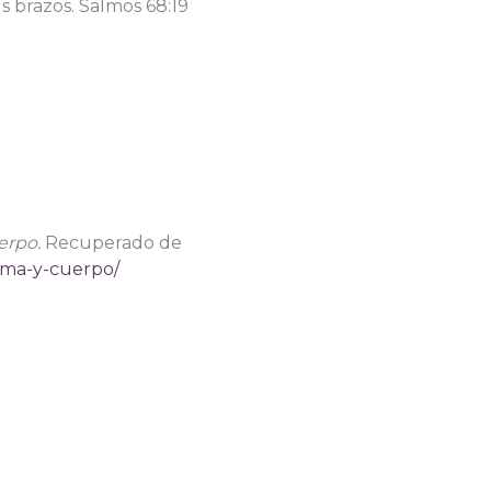
s brazos. Salmos 68:19
erpo.
Recuperado de
alma-y-cuerpo/