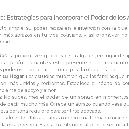
a: Estrategias para Incorporar el Poder de los
cto simple,
su poder radica en la intención
con la que 
ar más abrazos en tu vida cotidiana, y así promover no
dean.
dos
: La próxima vez que abraces a alguien, en lugar de 
pirar profundamente y estar presente en ese momento. A
poderosa, tanto para ti como para la otra persona.
n tu Hogar
: Los estudios muestran que las familias que i
a son más unidas y resilientes. Establece el hábito de 
mbiente de apoyo y amor.
s
: No subestimes el poder de un abrazo en momentos d
uede decir mucho más. Ofrece un abrazo cuando veas qu
e esa persona requiere para sentirse apoyada.
itualmente:
Utiliza el abrazo como una forma de oración 
ia la otra persona. Este acto intencional puede ser una