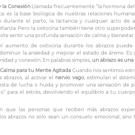
y la Conexión
Llamada frecuentemente “la hormona del 
a: es la base biológica de nuestras relaciones humanas
durante el parto, la lactancia y cualquier acto de afe
ianza. Pero la oxitocina también tiene otro superpoder
ote sentir una profunda sensación de calma y bienestar.
l aumento de oxitocina durante los abrazos puede 
 disminuir la ansiedad y mejorar el estado de ánimo. E
idad y conexión. En palabras simples,
un abrazo es una 
: Calma para tu Mente Agitada
Cuando nos sentimos estre
 abrazos, al activar el
nervio vago
, estimulan el sistem
esta de lucha o huida y promover una sensación de paz
” para el estrés, devolviendo el equilibrio a tu cuer
ren que las personas que reciben más abrazos exp
los abrazos no solo sean un consuelo emocional, sino