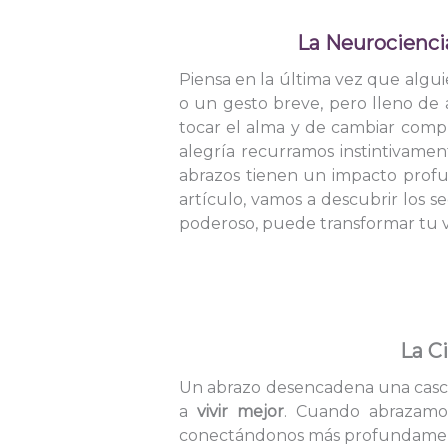
La Neurociencia
Piensa en la última vez que algui
o un gesto breve, pero lleno de 
tocar el alma y de cambiar com
alegría recurramos instintivame
abrazos tienen un impacto profun
artículo, vamos a descubrir los s
poderoso, puede transformar tu v
La C
Un abrazo desencadena una casca
a
vivir mejor
. Cuando abrazamos
conectándonos más profundamen