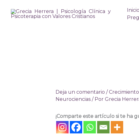
Ir
Inici
al
Preg
contenido
Deja un comentario
/
Crecimiento 
Neurociencias
/ Por
Grecia Herrer
¡Comparte este artículo si te ha g