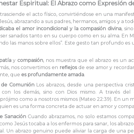
nestar Espiritual: El Abrazo como Expresión 
 trasciende el acto físico, convirtiéndose en una manifes
esús, abrazando a sus padres, hermanos, amigos y a tod
icaba el amor incondicional y la compasión divina
, sin
 ser sanados tanto en su cuerpo como en su alma. En Ma
endo las manos sobre ellos”. Este gesto tan profundo es
atía
y
compasión
, nos muestra que el abrazo es un ac
demás, nos convertimos en
reflejos
de ese amor y recorda
ante, que
es profundamente amada
.
o de Comunión
Los abrazos, desde una perspectiva crist
con los demás, sino con Dios mismo. A través del c
prójimo como a nosotros mismos (Mateo 22:39). En u
alguien es una forma concreta de actuar en amor y compa
e Sanación
Cuando abrazamos, no solo estamos compar
 como Jesús tocaba a los enfermos para sanar, los abra
al. Un abrazo genuino puede aliviar la carga de una pe