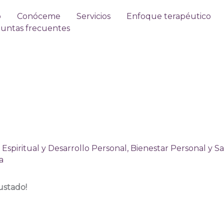
o
Conóceme
Servicios
Enfoque terapéutico
untas frecuentes
Espiritual y Desarrollo Personal
,
Bienestar Personal y S
a
ustado!