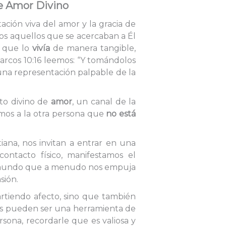
de Amor Divino
tación viva del amor y la gracia de
os aquellos que se acercaban a Él
o que lo
vivía
de manera tangible,
rcos 10:16 leemos: “Y tomándolos
 una representación palpable de la
to divino de
amor
, un canal de la
mos a la otra persona que
no está
iana, nos invitan a entrar en una
ontacto físico, manifestamos el
n mundo que a menudo nos empuja
sión.
tiendo afecto, sino que también
zos pueden ser una herramienta de
rsona, recordarle que es valiosa y