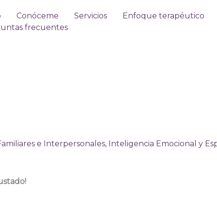
o
Conóceme
Servicios
Enfoque terapéutico
untas frecuentes
amiliares e Interpersonales
,
Inteligencia Emocional y Esp
ustado!