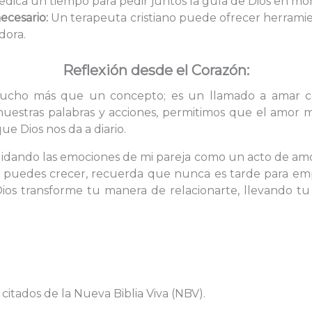
dica un tiempo para pedir juntos la guía de Dios en mo
ecesario:
Un terapeuta cristiano puede ofrecer herramien
dora.
Reflexión desde el Corazón:
 mucho más que un concepto; es un llamado a amar c
uestras palabras y acciones, permitimos que el amor m
ue Dios nos da a diario.
uidando las emociones de mi pareja como un acto de amor 
 puedes crecer, recuerda que nunca es tarde para empe
Dios transforme tu manera de relacionarte, llevando t
 citados de la Nueva Biblia Viva (NBV).