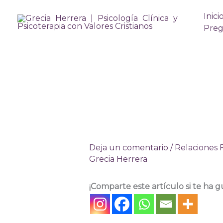
Ir
Inici
al
Preg
contenido
Deja un comentario
/
Relaciones F
Grecia Herrera
¡Comparte este artículo si te ha g