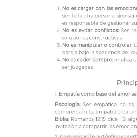
No es cargar con las emocione
siente la otra persona, sino s
es responsable de gestionar su
No es evitar conflictos:
Ser res
soluciones constructivas.
No es manipular o controlar:
L
pareja bajo la apariencia de “c
No es ceder siempre:
Implica u
ser juzgadas.
Princi
1. Empatía como base del amor s
Psicología:
Ser empático no es s
comprensión. La empatía crea un 
Biblia:
Romanos 12:15 dice: “Si algu
invitación a compartir las emocione
2. Comunicación auténtica y asert