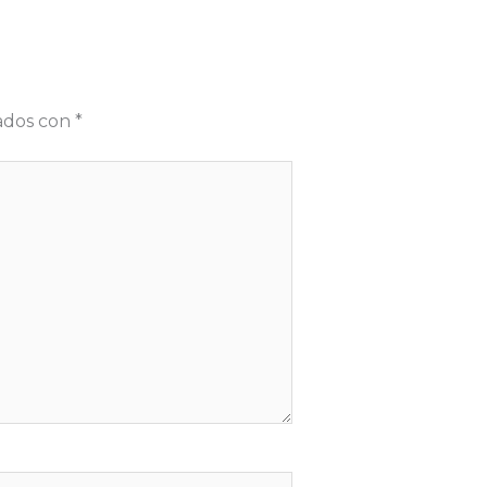
cados con
*
b